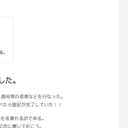
る。
した。
と商号等の変更などを行なった。
べたら登記が完了していた！！
を名乗れる訳である。
記念に書いておこう。