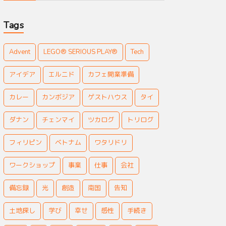
Tags
Advent
LEGO® SERIOUS PLAY®
Tech
アイデア
エルニド
カフェ開業準備
カレー
カンボジア
ゲストハウス
タイ
ダナン
チェンマイ
ツカログ
トリログ
フィリピン
ベトナム
ワタリドリ
ワークショップ
事業
仕事
会社
備忘録
光
創造
南国
告知
土地探し
学び
幸せ
感性
手続き