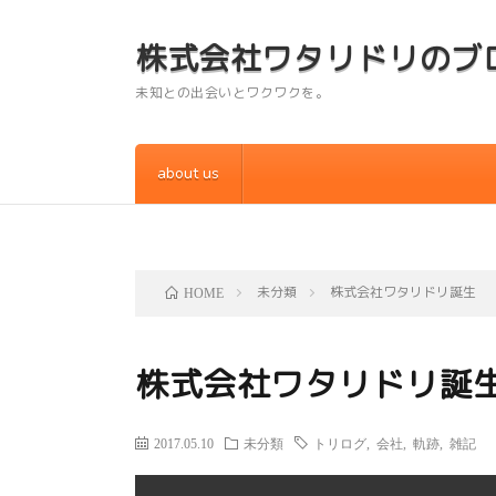
株式会社ワタリドリのブ
未知との出会いとワクワクを。
about us
未分類
株式会社ワタリドリ誕生
HOME
株式会社ワタリドリ誕
2017.05.10
未分類
トリログ
,
会社
,
軌跡
,
雑記