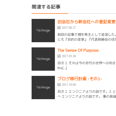
関連する記事
旧会社から新会社への登記変更
2017.06.27
前回の記事で嫁を株主として追加した
にも『目的の変更』『代表取締役の住所
The Sense Of Purpose.
2017.05.30
目次 1. それは今の世代の世界への向き合い方のよう
the[…]
ブログ移行計画 -その1-
2017.10.06
目次 1. エンジニアよりの話です。2.
へ エンジニアよりの話です。 事の発端は