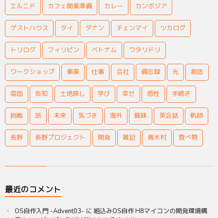
エルニド
カフェ開業準備
カレー
カンボジア
ゲストハウス
タイ
ダナン
チェンマイ
ツカログ
トリログ
フィリピン
ベトナム
ワタリドリ
ワークショップ
事業
仕事
会社
備忘録
光
創造
南国
告知
土地探し
学び
幸せ
感性
手続き
挑戦
旅
未来
気づき
海外
興味
英会話
軌跡
長野
長野プロジェクト
開発
雑記
青木村
食べ物
最近のコメント
OS自作入門 -Advent03-
に
組込みOS自作 H8マイコンの開発環境構