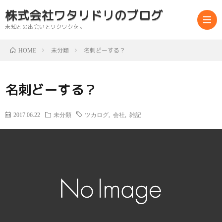
株式会社ワタリドリのブログ
未知との出会いとワクワクを。
未分類
名刺どーする？
HOME
abou
名刺どーする？
us
2017.06.22
未分類
ツカログ
,
会社
,
雑記