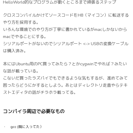
HelloWorld的なプログラムが動くところまで頑張るステップ
クロスコンパイルかけてソースコードをH8（マイコン）に転送する
やり方を採用する。
いろんな環境でのやり方が丁寧に書かれているがmacしかないから
macでやることにする。
シリアルポートがないのでシリアルポート <-> USBの変換ケーブル
は購入済み。
本にはUbuntu用のPC買ってみたら？とかcygwinでやれば？みたい
な話が載っている。
こないだ買ったラズパイでもできるような気もするが、進めてみて
困ったらどうにかするとしよう。あとはディレクトリ走査やらテキ
ストエディタの話がチラホラ載ってる。
コンパイラ周辺で必要なもの
gcc (既に入ってた）