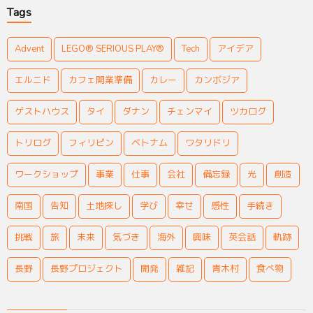
Tags
Advent
LEGO® SERIOUS PLAY®
Tech
アイデア
エルニド
カフェ開業準備
カレー
カンボジア
ゲストハウス
タイ
ダナン
チェンマイ
ツカログ
トリログ
フィリピン
ベトナム
ワタリドリ
ワークショップ
事業
仕事
会社
備忘録
光
創造
南国
告知
土地探し
学び
幸せ
感性
手続き
挑戦
旅
未来
気づき
海外
興味
英会話
軌跡
長野
長野プロジェクト
開発
雑記
青木村
食べ物