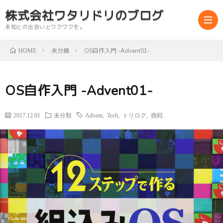
株式会社ワタリドリのブログ
未知との出会いとワクワクを。
未分類
OS自作入門 -Advent01-
HOME
abou
OS自作入門 -Advent01-
us
2017.12.01
未分類
Advent
,
Tech
,
トリログ
,
挑戦