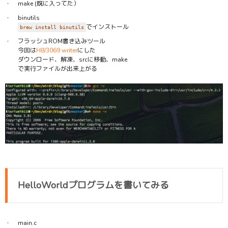
make (既に入ってた）
binutils
でインストール
brew install binutils
フラッシュROM書き込みツール
今回は
H8/3069 writer
にした
ダウンロード、解凍、srcに移動、make
で実行ファイルが出来上がる
HelloWorldプログラムを書いてみる
main.c