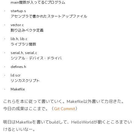
main関数が入ってるCプログラム
startup.s
アセンブラで書かれたスタートアップファイル
vector.c
割り込みベクタ定義
lib.h, lib.c
ライブラリ関数
serial.h, serial.c
シリアル・デバイス・ドライバ
defines.h
ld.scr
リンカスクリプト
Makefile
これらを本に従って書いていく。Makefile以外書いて力尽きた。
今日の成果はここまで。（
Git Commit
）
明日はMakefileを書いてbuildして、HelloWorldが動くところまでい
けるといいなー。