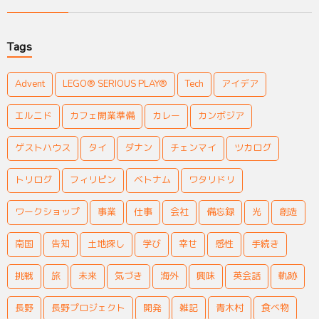
Tags
Advent
LEGO® SERIOUS PLAY®
Tech
アイデア
エルニド
カフェ開業準備
カレー
カンボジア
ゲストハウス
タイ
ダナン
チェンマイ
ツカログ
トリログ
フィリピン
ベトナム
ワタリドリ
ワークショップ
事業
仕事
会社
備忘録
光
創造
南国
告知
土地探し
学び
幸せ
感性
手続き
挑戦
旅
未来
気づき
海外
興味
英会話
軌跡
長野
長野プロジェクト
開発
雑記
青木村
食べ物