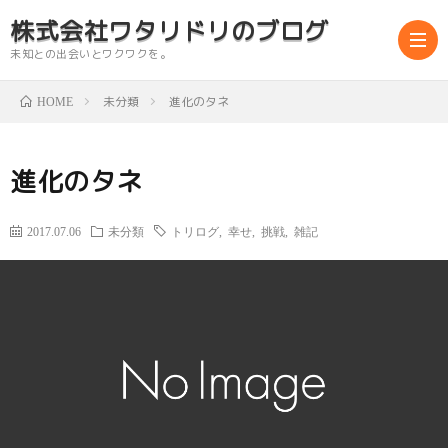
株式会社ワタリドリのブログ
未知との出会いとワクワクを。
未分類
進化のタネ
HOME
abou
進化のタネ
us
2017.07.06
未分類
トリログ
,
幸せ
,
挑戦
,
雑記