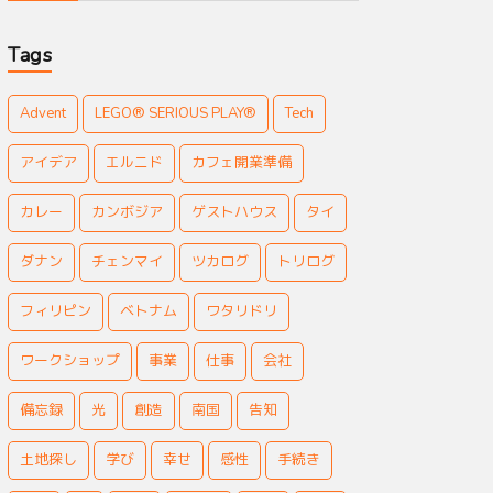
Tags
Advent
LEGO® SERIOUS PLAY®
Tech
アイデア
エルニド
カフェ開業準備
カレー
カンボジア
ゲストハウス
タイ
ダナン
チェンマイ
ツカログ
トリログ
フィリピン
ベトナム
ワタリドリ
ワークショップ
事業
仕事
会社
備忘録
光
創造
南国
告知
土地探し
学び
幸せ
感性
手続き