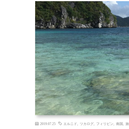
2019.07.25
エルニド
,
ツカログ
,
フィリピン
,
南国
,
旅