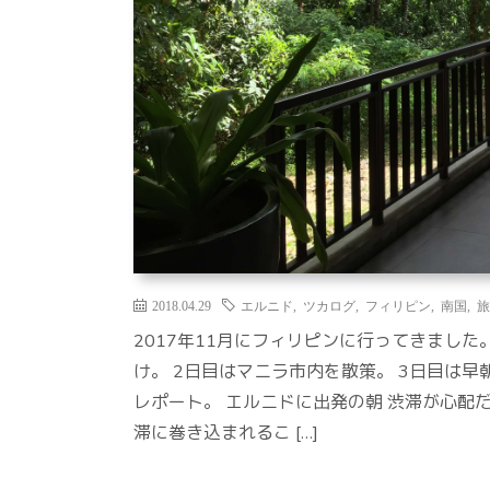
2018.04.29
エルニド
,
ツカログ
,
フィリピン
,
南国
,
旅
2017年11月にフィリピンに行ってきまし
け。 2日目はマニラ市内を散策。 3日目は
レポート。 エルニドに出発の朝 渋滞が心配だ
滞に巻き込まれるこ […]