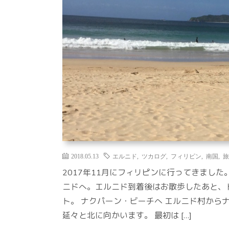
2018.05.13
エルニド
,
ツカログ
,
フィリピン
,
南国
,
旅
2017年11月にフィリピンに行ってきまし
ニドへ。エルニド到着後はお散歩したあと、
ト。 ナクパーン・ビーチへ エルニド村から
延々と北に向かいます。 最初は […]