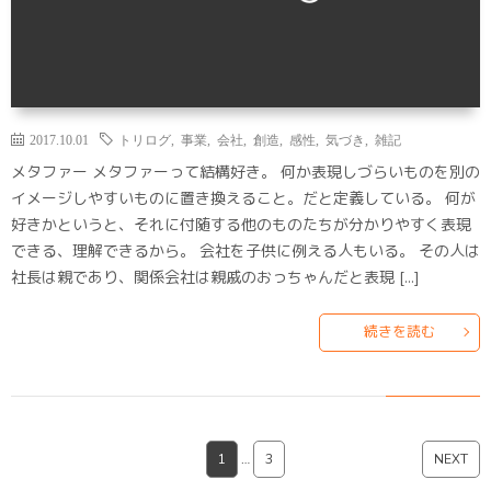
2017.10.01
トリログ
,
事業
,
会社
,
創造
,
感性
,
気づき
,
雑記
メタファー メタファーって結構好き。 何か表現しづらいものを別の
イメージしやすいものに置き換えること。だと定義している。 何が
好きかというと、それに付随する他のものたちが分かりやすく表現
できる、理解できるから。 会社を子供に例える人もいる。 その人は
社長は親であり、関係会社は親戚のおっちゃんだと表現 […]
続きを読む
1
…
3
NEXT