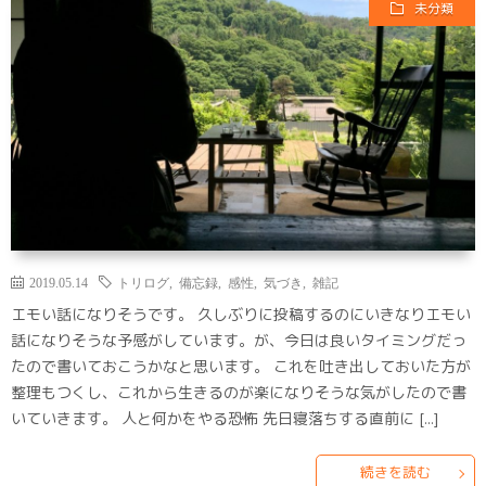
未分類
2019.05.14
トリログ
,
備忘録
,
感性
,
気づき
,
雑記
エモい話になりそうです。 久しぶりに投稿するのにいきなりエモい
話になりそうな予感がしています。が、今日は良いタイミングだっ
たので書いておこうかなと思います。 これを吐き出しておいた方が
整理もつくし、これから生きるのが楽になりそうな気がしたので書
いていきます。 人と何かをやる恐怖 先日寝落ちする直前に […]
続きを読む