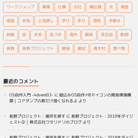
ワークショップ
事業
仕事
会社
備忘録
光
創造
南国
告知
土地探し
学び
幸せ
感性
手続き
挑戦
旅
未来
気づき
海外
興味
英会話
軌跡
長野
長野プロジェクト
開発
雑記
青木村
食べ物
最近のコメント
OS自作入門 -Advent03-
に
組込みOS自作 H8マイコンの開発環境構
築｜コアダンプの数だけ強くなれるよ
より
長野プロジェクト：場所を探す
に
長野プロジェクト：2019年ダイジ
ェスト② │ 株式会社ワタリドリのブログ
より
長野プロジェクト：場所を探す
に
長野プロジェクト：2019年ダイジ