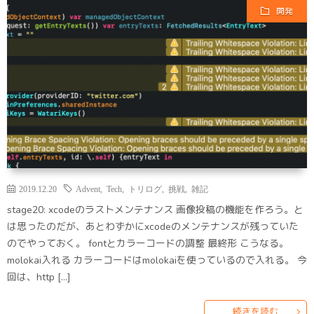
開発
2019.12.20
Advent
,
Tech
,
トリログ
,
挑戦
,
雑記
stage20: xcodeのラストメンテナンス 画像投稿の機能を作ろう。と
は思ったのだが、あとわずかにxcodeのメンテナンスが残っていた
のでやっておく。 fontとカラーコードの調整 最終形 こうなる。
molokai入れる カラーコードはmolokaiを使っているので入れる。 今
回は、http […]
続きを読む