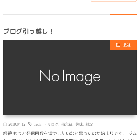
ブログ引っ越し！
会社
2019.04.12
Tech
,
トリログ
,
備忘録
,
興味
,
雑記
経緯 もっと発信回数を増やしたいなと思ったのが始まりです。 ジム