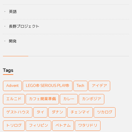
英語
長野プロジェクト
開発
Tags
Advent
LEGO® SERIOUS PLAY®
Tech
アイデア
エルニド
カフェ開業準備
カレー
カンボジア
ゲストハウス
タイ
ダナン
チェンマイ
ツカログ
トリログ
フィリピン
ベトナム
ワタリドリ