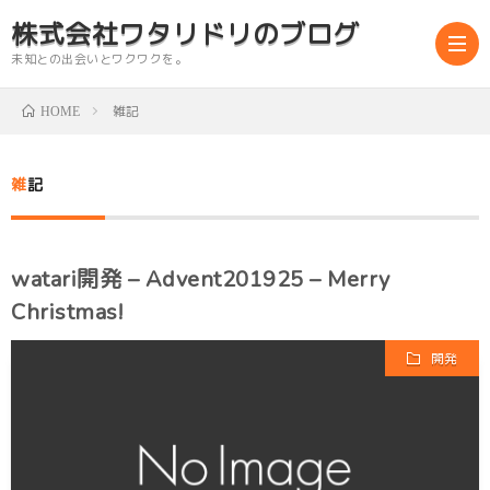
株式会社ワタリドリのブログ
未知との出会いとワクワクを。
雑記
HOME
abou
雑記
us
watari開発 – Advent201925 – Merry
Christmas!
開発