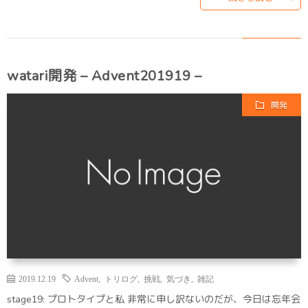
watari開発 – Advent201919 –
開発
2019.12.19
Advent
,
トリログ
,
挑戦
,
気づき
,
雑記
stage19: プロトタイプと私 非常に申し訳ないのだが、今日は忘年会