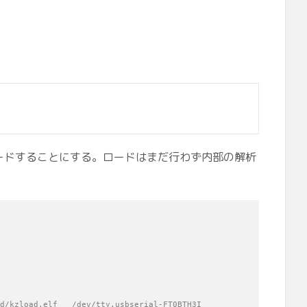
てロードすることにする。ロードはまだ行わず内部の解析
d/kzload.elf   /dev/tty.usbserial-FT0BTH3I
