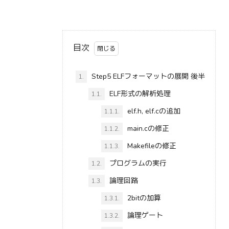
目次
Step5 ELFフォーマットの展開 後半
1.
ELF形式の解析処理
1.1.
elf.h, elf.cの追加
1.1.1.
main.cの修正
1.1.2.
Makefileの修正
1.1.3.
プログラムの実行
1.2.
論理回路
1.3.
2bitの加算
1.3.1.
論理ゲート
1.3.2.