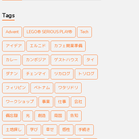
Tags
Advent
LEGO® SERIOUS PLAY®
Tech
アイデア
エルニド
カフェ開業準備
カレー
カンボジア
ゲストハウス
タイ
ダナン
チェンマイ
ツカログ
トリログ
フィリピン
ベトナム
ワタリドリ
ワークショップ
事業
仕事
会社
備忘録
光
創造
南国
告知
土地探し
学び
幸せ
感性
手続き