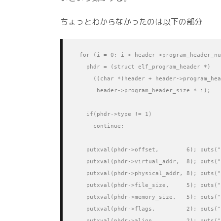
ちょっとわからなかったのは以下の部分
  for (i = 0; i < header->program_header_nu
    phdr = (struct elf_program_header *)

      ((char *)header + header->program_hea
       header->program_header_size * i);

    if(phdr->type != 1)

      continue;

    putxval(phdr->offset,        6); puts("
    putxval(phdr->virtual_addr,  8); puts("
    putxval(phdr->physical_addr, 8); puts("
    putxval(phdr->file_size,     5); puts("
    putxval(phdr->memory_size,   5); puts("
    putxval(phdr->flags,         2); puts("
    putxval(phdr->align,         2); puts("