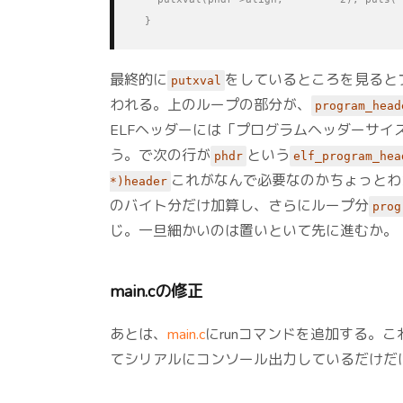
  }
最終的に
をしているところを見ると
putxval
われる。上のループの部分が、
program_head
ELFヘッダーには「プログラムヘッダーサ
う。で次の行が
という
phdr
elf_program_hea
これがなんで必要なのかちょっとわ
*)header
のバイト分だけ加算し、さらにループ分
prog
じ。一旦細かいのは置いといて先に進むか。
main.cの修正
あとは、
main.c
にrunコマンドを追加する。これ
てシリアルにコンソール出力しているだけだ