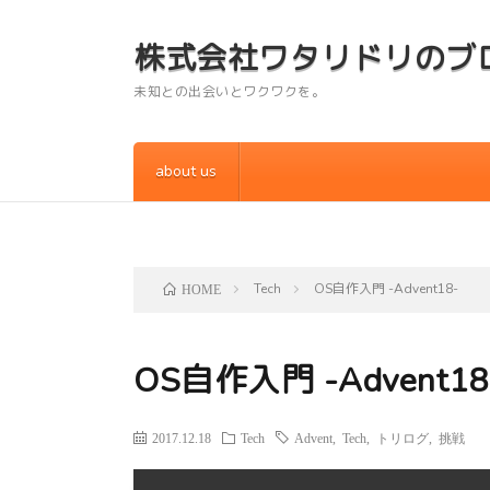
株式会社ワタリドリのブ
未知との出会いとワクワクを。
about us
Tech
OS自作入門 -Advent18-
HOME
OS自作入門 -Advent18
2017.12.18
Tech
Advent
,
Tech
,
トリログ
,
挑戦