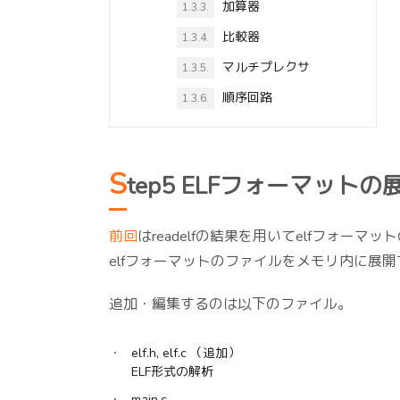
加算器
1.3.3.
比較器
1.3.4.
マルチプレクサ
1.3.5.
順序回路
1.3.6.
S
tep5 ELFフォーマットの
前回
はreadelfの結果を用いてelfフォ
elfフォーマットのファイルをメモリ内に展
追加・編集するのは以下のファイル。
elf.h, elf.c （追加）
ELF形式の解析
main.c