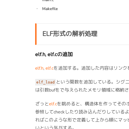
Makefile
ELF形式の解析処理
elf.h, elf.cの追加
elf.h
,
elf.c
を追加する。追加した内容はリンク
という関数を追加している。シグ
elf_load
は引数bufをで与えられたメモリ領域に格納さ
ざっと
elf.c
を眺めると、構造体を作ってその
参照してcheckしたり読み込んだりしている
ればこのような形で定義して上から順にマッ
いという気がする。