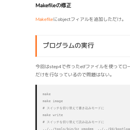
Makefileの修正
Makefile
にobjectフィアルを追加しただけ。
プログラムの実行
今回はstep4で作ったelfファイルを使っ
だけを行なっているので問題はない。
make

make image

# スイッチを切り替えて書き込みモードに

make write

# スイッチを切り替えて読み込みモードに

../../tools/bin/kz_xmodem  ../../04/bootloa