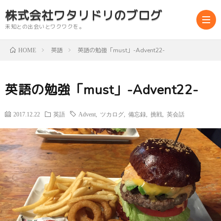
株式会社ワタリドリのブログ
未知との出会いとワクワクを。
英語
英語の勉強「must」-Advent22-
HOME
abou
英語の勉強「must」-Advent22-
us
2017.12.22
英語
Advent
,
ツカログ
,
備忘録
,
挑戦
,
英会話