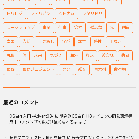
トリログ
フィリピン
ベトナム
ワタリドリ
ワークショップ
事業
仕事
会社
備忘録
光
創造
南国
告知
土地探し
学び
幸せ
感性
手続き
挑戦
旅
未来
気づき
海外
興味
英会話
軌跡
長野
長野プロジェクト
開発
雑記
青木村
食べ物
最近のコメント
OS自作入門 -Advent03-
に
組込みOS自作 H8マイコンの開発環境構
築｜コアダンプの数だけ強くなれるよ
より
長野プロジェクト：場所を探す
に
長野プロジェクト：2019年ダイジ