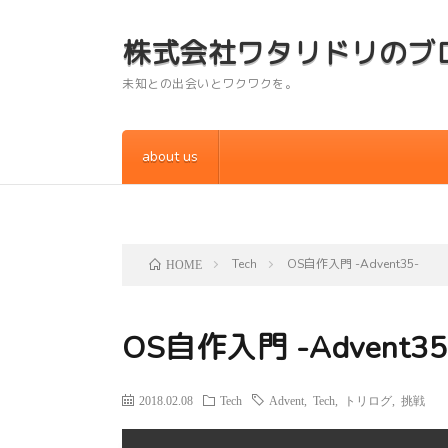
株式会社ワタリドリのブ
未知との出会いとワクワクを。
about us
Tech
OS自作入門 -Advent35-
HOME
OS自作入門 -Advent35
2018.02.08
Tech
Advent
,
Tech
,
トリログ
,
挑戦