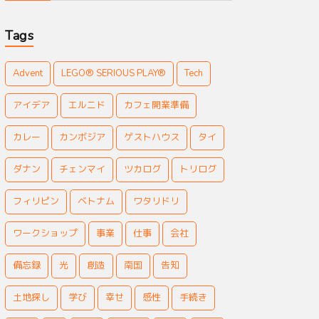
Tags
Advent
LEGO® SERIOUS PLAY®
Tech
アイデア
エルニド
カフェ開業準備
カレー
カンボジア
ゲストハウス
タイ
ダナン
チェンマイ
ツカログ
トリログ
フィリピン
ベトナム
ワタリドリ
ワークショップ
事業
仕事
会社
備忘録
光
創造
南国
告知
土地探し
学び
幸せ
感性
手続き