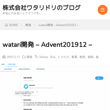
株式会社ワタリドリのブログ
未知との出会いとワクワクを。
開発
watari開発 – Advent201912 –
HOME
abou
watari開発 – Advent201912 –
us
2019.12.12
開発
Advent
,
Tech
,
トリログ
,
事業
,
創造
,
挑戦
,
旅