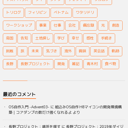
トリログ
フィリピン
ベトナム
ワタリドリ
ワークショップ
事業
仕事
会社
備忘録
光
創造
南国
告知
土地探し
学び
幸せ
感性
手続き
挑戦
旅
未来
気づき
海外
興味
英会話
軌跡
長野
長野プロジェクト
開発
雑記
青木村
食べ物
最近のコメント
OS自作入門 -Advent03-
に
組込みOS自作 H8マイコンの開発環境構
築｜コアダンプの数だけ強くなれるよ
より
長野プロジェクト：場所を探す
に
長野プロジェクト：2019年ダイジ