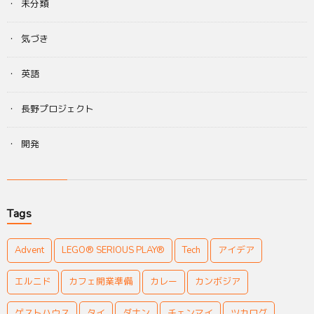
未分類
気づき
英語
長野プロジェクト
開発
Tags
Advent
LEGO® SERIOUS PLAY®
Tech
アイデア
エルニド
カフェ開業準備
カレー
カンボジア
ゲストハウス
タイ
ダナン
チェンマイ
ツカログ