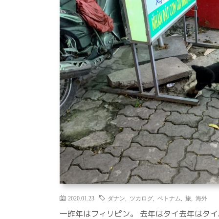
2020.01.23
ダナン
,
ツカログ
,
ベトナム
,
旅
,
海外
一昨年はフィリピン。 去年はタイ去年はタイ