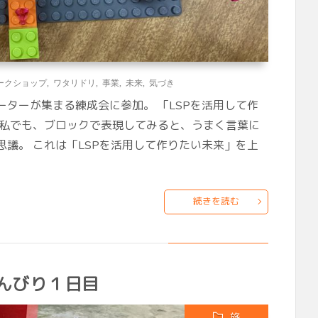
ークショップ
,
ワタリドリ
,
事業
,
未来
,
気づき
ァシリテーターが集まる練成会に参加。 「LSPを活用して作
な私でも、ブロックで表現してみると、うまく言葉に
議。 これは「LSPを活用して作りたい未来」を上
続きを読む
んびり１日目
旅