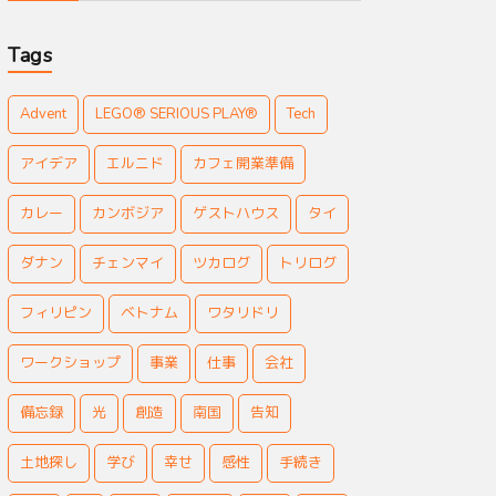
Tags
Advent
LEGO® SERIOUS PLAY®
Tech
アイデア
エルニド
カフェ開業準備
カレー
カンボジア
ゲストハウス
タイ
ダナン
チェンマイ
ツカログ
トリログ
フィリピン
ベトナム
ワタリドリ
ワークショップ
事業
仕事
会社
備忘録
光
創造
南国
告知
土地探し
学び
幸せ
感性
手続き