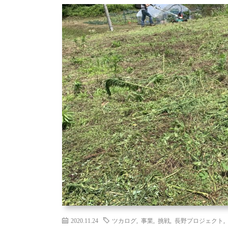
2020.11.24
ツカログ
,
事業
,
挑戦
,
長野プロジェクト
,