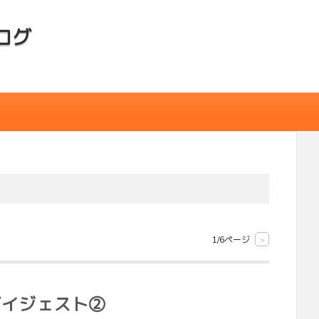
ログ
1/6ページ
>
ダイジェスト②